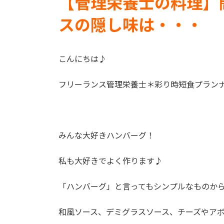
【管理栄養士の料理】
日
スの隠し味は・・・
時
:
こんにちは♪
フリーランス管理栄養士＊彩り時短食プラン
みんな大好きハンバーグ！
私も大好きでよく作ります♪
「ハンバーグ」と言ってもシンプルなものか
和風ソース、デミグラスソース、チーズやア