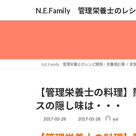
コ
ナ
N.E.Family 管理栄養士
ン
ビ
テ
ゲ
ン
ー
ツ
シ
へ
ョ
ス
ン
キ
に
ッ
移
N.E.Family 管理栄養士のレシピ開発・栄養価計算
家族
プ
動
【管理栄養士の料理】
スの隠し味は・・・
最
2017-03-28
2017-03-28
yui
終
更
新