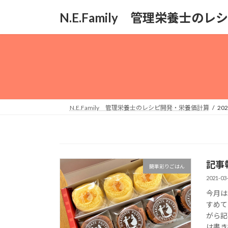
コ
ナ
N.E.Family 管理栄養士
ン
ビ
テ
ゲ
ン
ー
ツ
シ
へ
ョ
ス
ン
キ
に
ッ
移
N.E.Family 管理栄養士のレシピ開発・栄養価計算
20
プ
動
記事
簡単彩りごはん
2021-03
今月は
すめて
がら記
は書き