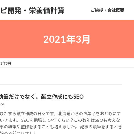
のレシピ開発・栄養価計算
ご挨拶・会社概要
2021年3月
21年3月
執筆だけでなく、献立作成にもSEO
-09
ひたすら献立作成の日々です。北海道からのお菓子をおともにす
いきます。 SEOを勉強して4年くらい？この数年はSEOも考えな
事の執筆や監修をすることも増えました。 記事の執筆をするとき
始める前にリサ […]