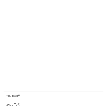
簡単彩りごはん
料理動画
アーカイブ
2025年2月
2024年12月
2023年12月
2023年3月
2022年8月
2022年7月
2022年6月
2021年3月
2020年5月