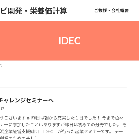
のレシピ開発・栄養価計算
ご挨拶・会社概要
IDEC
C
チャレンジセミナーへ
-17
うございます☻ 昨日は朝から充実した１日でした！ 今まで色々
ナーに参加したことはありますが昨日は初めての分野でした。 そ
浜企業経営支援財団 IDEC が行った起業セミナーです。 テー
創業のための基 […]