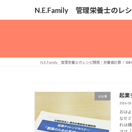
コ
ナ
N.E.Family 管理栄養士
ン
ビ
テ
ゲ
ン
ー
ツ
シ
へ
ョ
ス
ン
キ
に
ッ
移
N.E.Family 管理栄養士のレシピ開発・栄養価計算
IDE
プ
動
起業
お仕事
2016-02
おはよ
なセミ
れは横
マは「