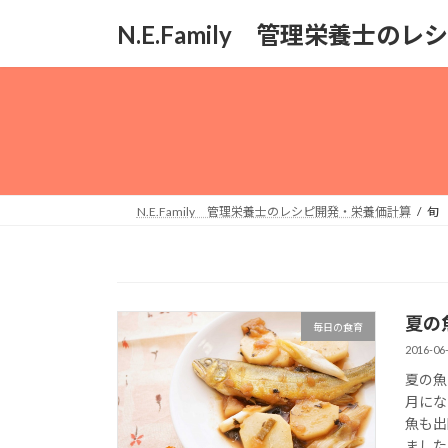
コ
ナ
N.E.Family 管理栄養士
ン
ビ
テ
ゲ
ン
ー
ツ
シ
へ
ョ
ス
ン
キ
に
ッ
移
N.E.Family 管理栄養士のレシピ開発・栄養価計算
旬
プ
動
夏の
毎日の食育
2016-06
夏の魚
月にな
魚も出
ました。