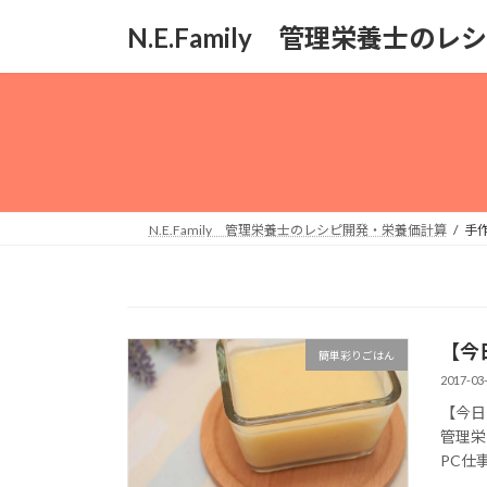
コ
ナ
N.E.Family 管理栄養士
ン
ビ
テ
ゲ
ン
ー
ツ
シ
へ
ョ
ス
ン
キ
に
ッ
移
N.E.Family 管理栄養士のレシピ開発・栄養価計算
手
プ
動
【今
簡単彩りごはん
2017-03
【今日
管理栄
PC仕