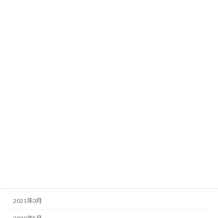
簡単彩りごはん
料理動画
アーカイブ
2025年2月
2024年12月
2023年12月
2023年3月
2022年8月
2022年7月
2022年6月
2021年3月