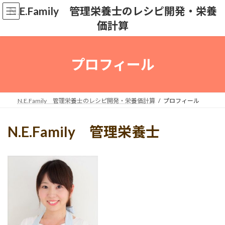
コ
ナ
N.E.Family 管理栄養士のレシピ開発・栄養
ン
ビ
価計算
テ
ゲ
ン
ー
ツ
シ
へ
ョ
プロフィール
ス
ン
キ
に
ッ
移
プ
動
N.E.Family 管理栄養士のレシピ開発・栄養価計算
プロフィール
N.E.Family
管理栄養士